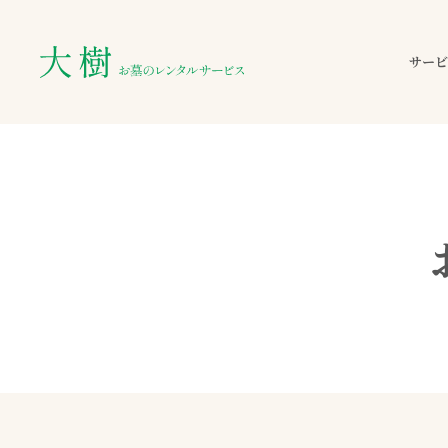
サービ
お墓のレンタルサー
夫
墓参り代行について
夫
お墓について
お
寺院について
ご
ご利用料金
お
お申し込みの流れ
お
お支払い方法